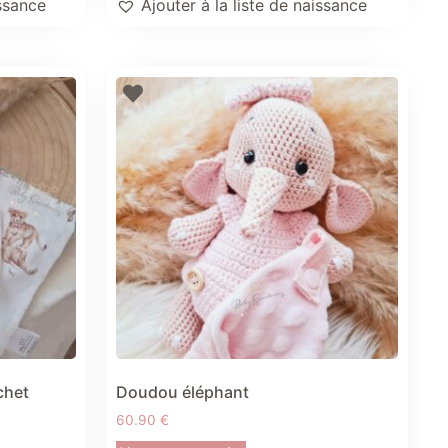
issance
Ajouter à la liste de naissance
chet
Doudou éléphant
60.90
€