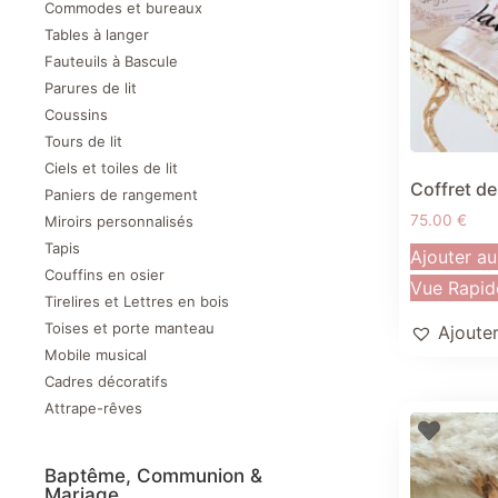
Commodes et bureaux
Tables à langer
Fauteuils à Bascule
Parures de lit
Coussins
Tours de lit
Ciels et toiles de lit
Coffret de
Paniers de rangement
75.00
€
Miroirs personnalisés
Tapis
Ajouter au
Couffins en osier
Vue Rapid
Tirelires et Lettres en bois
Toises et porte manteau
Ajouter
Mobile musical
Cadres décoratifs
Attrape-rêves
Baptême, Communion &
Mariage