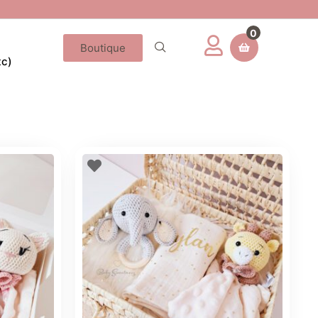
0
Boutique
tc)