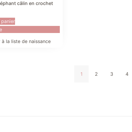
éphant câlin en crochet
 panier
e
 à la liste de naissance
1
2
3
4