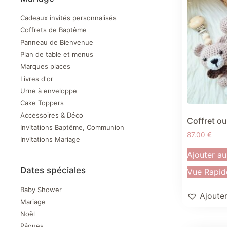
Cadeaux invités personnalisés
Coffrets de Baptême
Panneau de Bienvenue
Plan de table et menus
Marques places
Livres d'or
Urne à enveloppe
Cake Toppers
Accessoires & Déco
Coffret ou
Invitations Baptême, Communion
87.00
€
Invitations Mariage
Ajouter au
Dates spéciales
Vue Rapid
Baby Shower
Ajouter
Mariage
Noël
Pâques