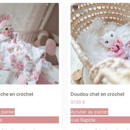
che en crochet
Doudou chat en crochet
37.00
€
 panier
Ajouter au panier
e
Vue Rapide