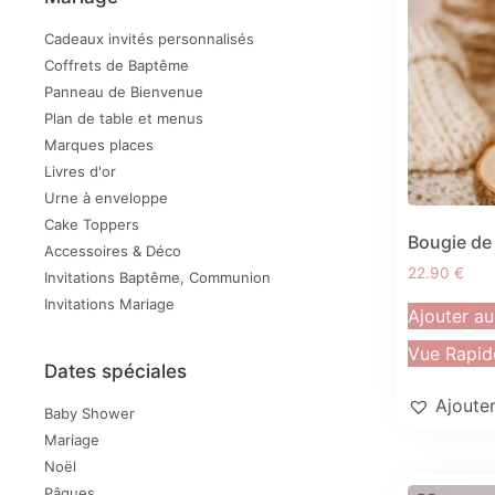
Cadeaux invités personnalisés
Coffrets de Baptême
Panneau de Bienvenue
Plan de table et menus
Marques places
Livres d'or
Urne à enveloppe
Cake Toppers
Bougie de
Accessoires & Déco
22.90
€
Invitations Baptême, Communion
Invitations Mariage
Ajouter au
Vue Rapid
Dates spéciales
Ajouter
Baby Shower
Mariage
Noël
Pâques