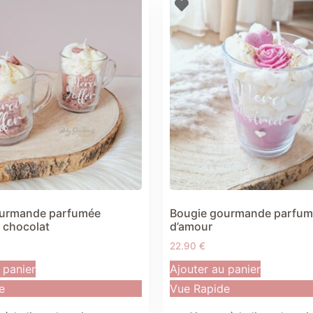
ourmande parfumée
Bougie gourmande parfumé
 chocolat
d’amour
22.90
€
 panier
Ajouter au panier
e
Vue Rapide