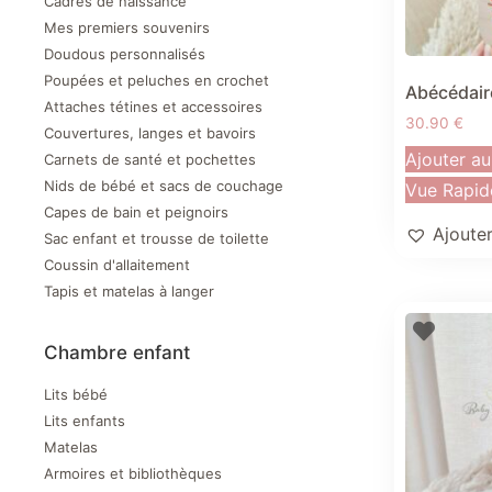
Cadres de naissance
Mes premiers souvenirs
Doudous personnalisés
Poupées et peluches en crochet
Abécédaire
Attaches tétines et accessoires
30.90
€
Couvertures, langes et bavoirs
Ajouter au
Carnets de santé et pochettes
Nids de bébé et sacs de couchage
Vue Rapid
Capes de bain et peignoirs
Ajouter
Sac enfant et trousse de toilette
Coussin d'allaitement
Tapis et matelas à langer
Chambre enfant
Lits bébé
Lits enfants
Matelas
Armoires et bibliothèques