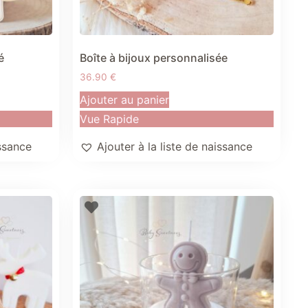
é
Boîte à bijoux personnalisée
36.90
€
Ajouter au panier
Vue Rapide
issance
Ajouter à la liste de naissance