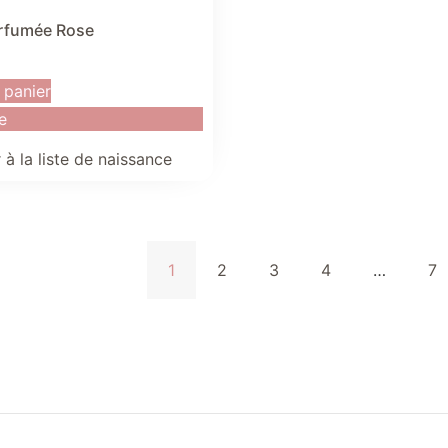
rfumée Rose
 panier
e
 à la liste de naissance
1
2
3
4
…
7