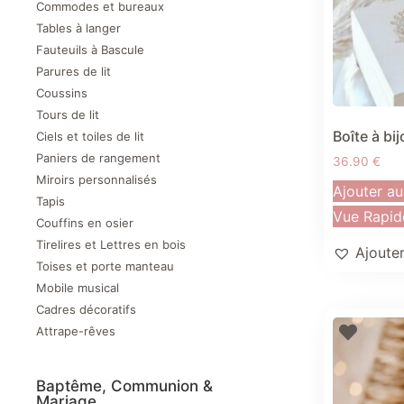
Commodes et bureaux
Tables à langer
Fauteuils à Bascule
Parures de lit
Coussins
Tours de lit
Boîte à bi
Ciels et toiles de lit
Paniers de rangement
36.90
€
Miroirs personnalisés
Ajouter au
Tapis
Vue Rapid
Couffins en osier
Tirelires et Lettres en bois
Ajouter
Toises et porte manteau
Mobile musical
Cadres décoratifs
Attrape-rêves
Baptême, Communion &
Mariage