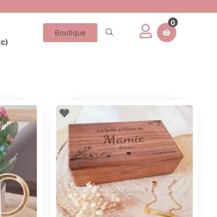
0
Boutique
tc)