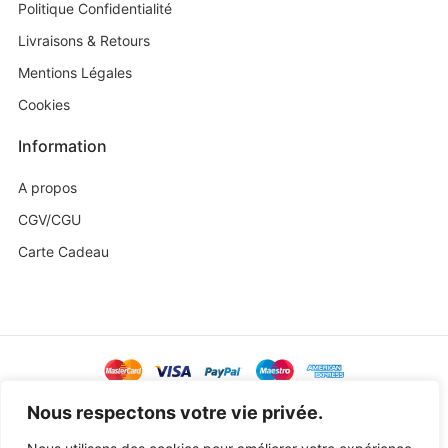
Politique Confidentialité
Livraisons & Retours
Mentions Légales
Cookies
Information
A propos
CGV/CGU
Carte Cadeau
@ Copyright 2023 Baby Sweetness by
Agence Exoa
Nous respectons votre vie privée.