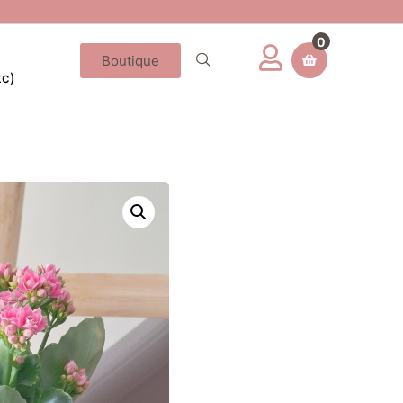
0
Boutique
tc)