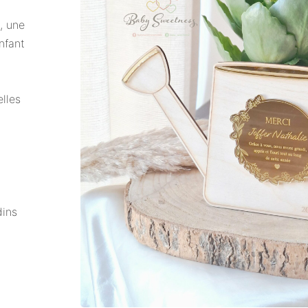
, une
nfant
elles
dins