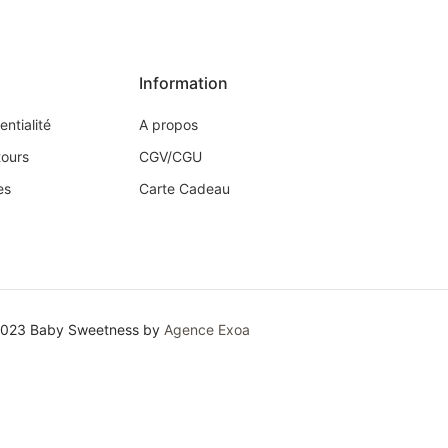
Information
entialité
A propos
tours
CGV/CGU
es
Carte Cadeau
2023 Baby Sweetness by
Agence Exoa