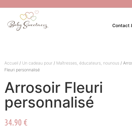
Contact 
Accueil
/
Un cadeau pour
/
Maîtresses, éducateurs, nounous
/ Arro
Fleuri personnalisé
Arrosoir Fleuri
personnalisé
34.90
€