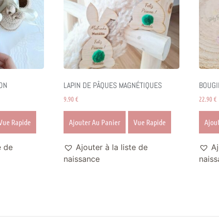
ON
LAPIN DE PÂQUES MAGNÉTIQUES
BOUGI
9.90
€
22.90
€
Vue Rapide
Ajouter Au Panier
Vue Rapide
Ajou
e de
Ajouter à la liste de
Aj
naissance
naiss