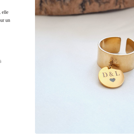
 elle
our un
à