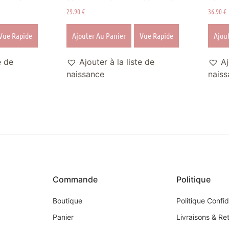
29.90
€
36.90
€
Vue Rapide
Ajouter Au Panier
Vue Rapide
Ajou
e de
Ajouter à la liste de
Aj
naissance
naiss
Commande
Politique
Boutique
Politique Confid
Panier
Livraisons & Re