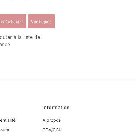
ter Au Panier
Vue Rapide
outer à la liste de
ance
Information
entialité
A propos
tours
CGV/CGU