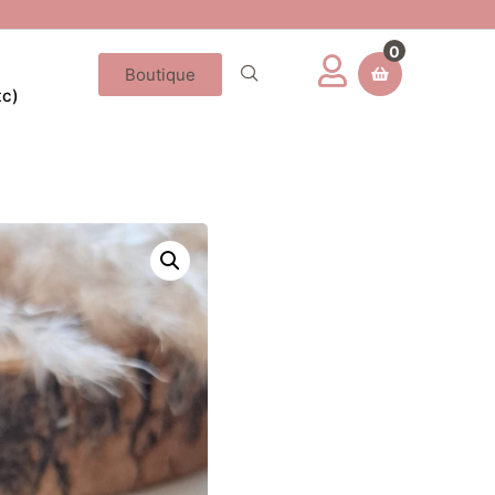
0
Boutique
tc)