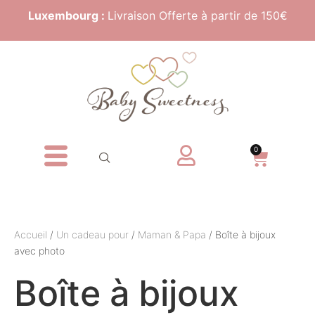
Luxembourg :
Livraison Offerte à partir de 150€
0
Accueil
/
Un cadeau pour
/
Maman & Papa
/ Boîte à bijoux
avec photo
Boîte à bijoux