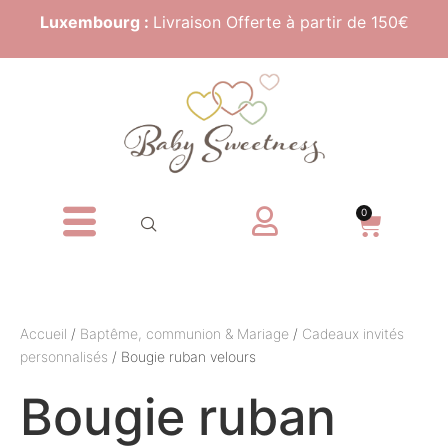
Luxembourg :
Livraison Offerte à partir de 150€
0
Accueil
/
Baptême, communion & Mariage
/
Cadeaux invités
personnalisés
/ Bougie ruban velours
Bougie ruban