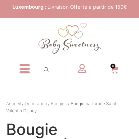
Luxembourg :
Livraison Offerte à partir de 150€
0
Accueil
/
Décoration
/
Bougies
/ Bougie parfumée Saint-
Valentin Disney
Bougie