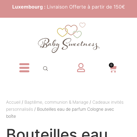
Luxembourg :
Livraison Offerte à partir de 150€
0
Accueil
/
Baptême, communion & Mariage
/
Cadeaux invités
personnalisés
/ Bouteilles eau de parfum Cologne avec
boîte
Bouteilles eau