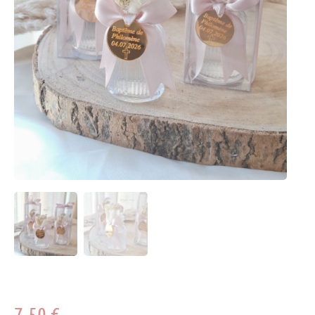
7.50
€