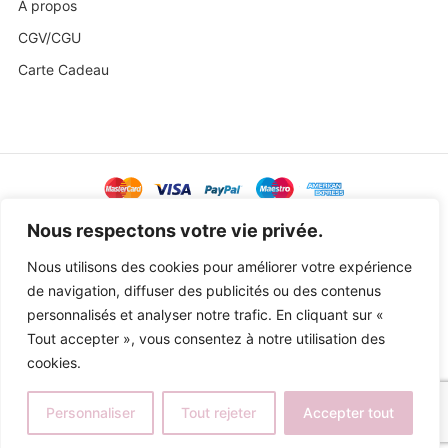
A propos
CGV/CGU
Carte Cadeau
@ Copyright 2023 Baby Sweetness by
Agence Exoa
Nous respectons votre vie privée.
Nous utilisons des cookies pour améliorer votre expérience
de navigation, diffuser des publicités ou des contenus
personnalisés et analyser notre trafic. En cliquant sur «
Tout accepter », vous consentez à notre utilisation des
cookies.
Personnaliser
Tout rejeter
Accepter tout