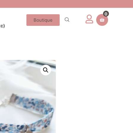
0
Boutique
tc)