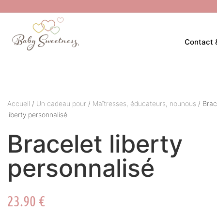
Contact 
Accueil
/
Un cadeau pour
/
Maîtresses, éducateurs, nounous
/ Brac
liberty personnalisé
Bracelet liberty
personnalisé
23.90
€