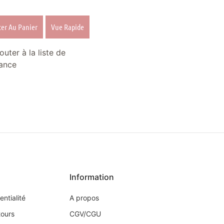
ter Au Panier
Vue Rapide
outer à la liste de
ance
Information
entialité
A propos
tours
CGV/CGU