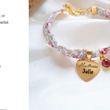
, ce
arfait
à