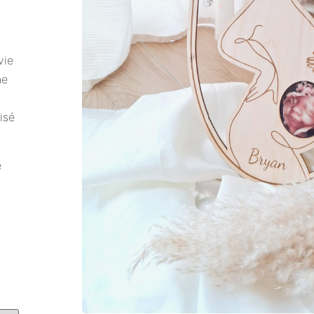
vie
ne
isé
e