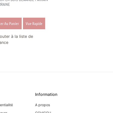
RRAINE
ter Au Panier
Vue Rapide
outer à la liste de
ance
Information
entialité
A propos
tours
CGV/CGU