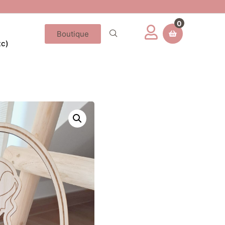
0
Boutique
tc)