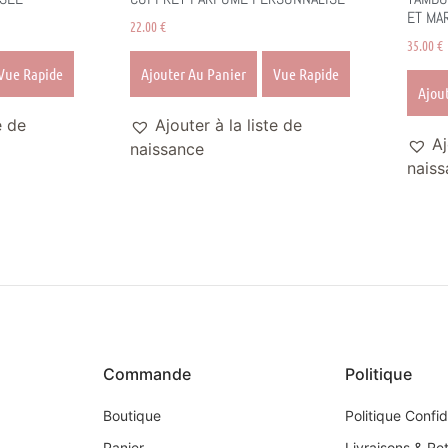
ET MA
22.00
€
35.00
€
Vue Rapide
Ajouter Au Panier
Vue Rapide
Ajou
e de
Ajouter à la liste de
Aj
naissance
naiss
Commande
Politique
Boutique
Politique Confid
Panier
Livraisons & Re