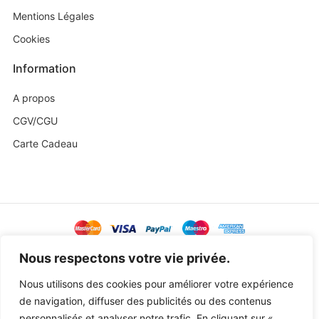
Mentions Légales
Cookies
Information
A propos
CGV/CGU
Carte Cadeau
@ Copyright 2023 Baby Sweetness by
Agence Exoa
Nous respectons votre vie privée.
Nous utilisons des cookies pour améliorer votre expérience
de navigation, diffuser des publicités ou des contenus
personnalisés et analyser notre trafic. En cliquant sur «