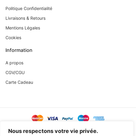
Politique Confidentialité
Livraisons & Retours
Mentions Légales
Cookies
Information
A propos
CGV/CGU
Carte Cadeau
@ Copyright 2023 Baby Sweetness by
Agence Exoa
Nous respectons votre vie privée.