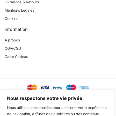
Livraisons & Retours
Mentions Légales
Cookies
Information
A propos
CGV/CGU
Carte Cadeau
@ Copyright 2023 Baby Sweetness by
Agence Exoa
Nous respectons votre vie privée.
Nous utilisons des cookies pour améliorer votre expérience
de navigation, diffuser des publicités ou des contenus