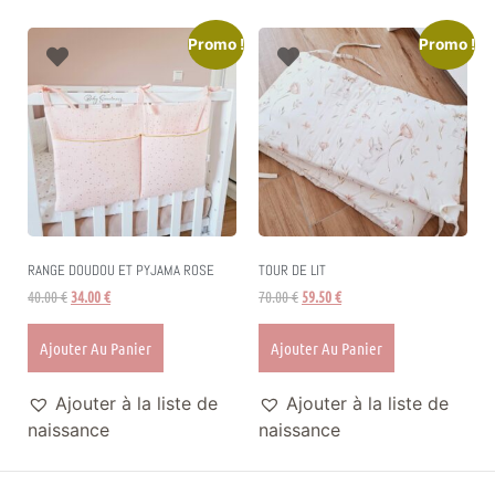
Promo !
Promo !
RANGE DOUDOU ET PYJAMA ROSE
TOUR DE LIT
40.00
€
34.00
€
70.00
€
59.50
€
Ajouter Au Panier
Ajouter Au Panier
Ajouter à la liste de
Ajouter à la liste de
naissance
naissance