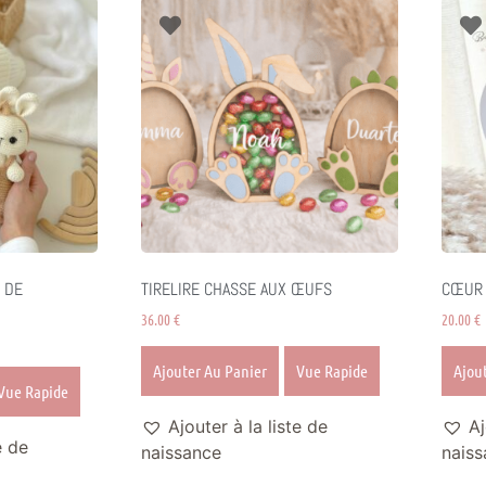
 DE
TIRELIRE CHASSE AUX ŒUFS
CŒUR 
36.00
€
20.00
€
Ajouter Au Panier
Vue Rapide
Ajou
Vue Rapide
Ajouter à la liste de
Aj
e de
naissance
naiss