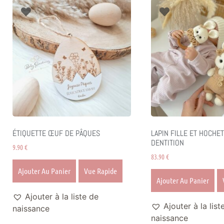
ÉTIQUETTE ŒUF DE PÂQUES
LAPIN FILLE ET HOCHET
DENTITION
9.90
€
83.90
€
Ajouter Au Panier
Vue Rapide
Ajouter Au Panier
Ajouter à la liste de
Ajouter à la list
naissance
naissance