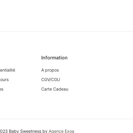
Information
entialité
A propos
tours
CGV/CGU
es
Carte Cadeau
2023 Baby Sweetness by
Agence Exoa