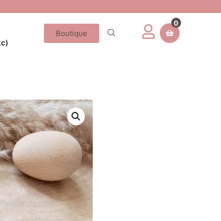
0
Boutique
tc)