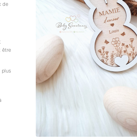
x de
t
 être
 plus
à