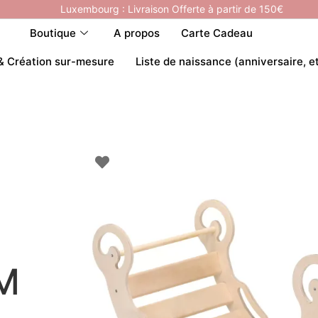
Luxembourg : Livraison Offerte à partir de 150€
Boutique
A propos
Carte Cadeau
& Création sur-mesure
Liste de naissance (anniversaire, e
 M