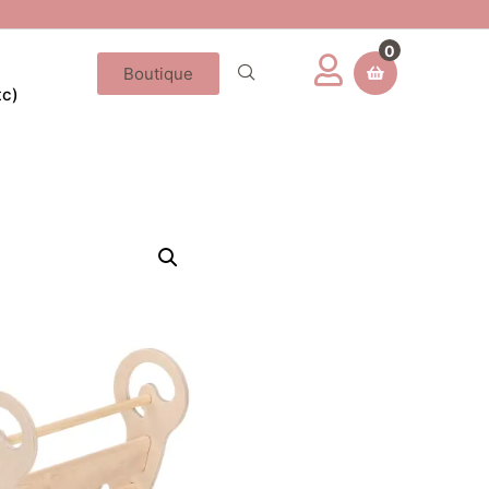
0
Boutique
tc)