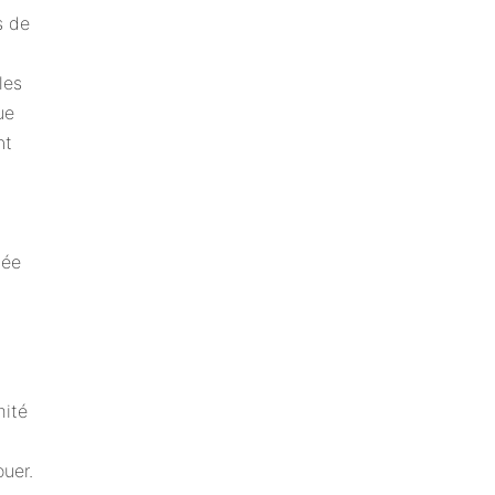
s de
les
ue
nt
tée
mité
ouer.