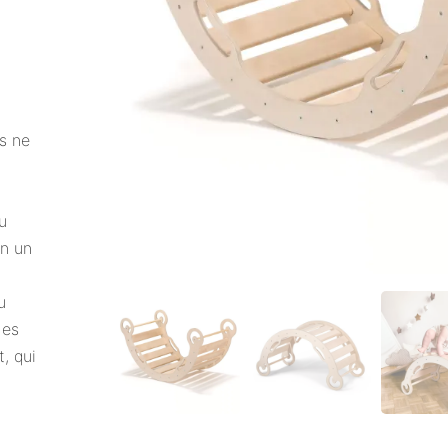
és ne
u
en un
u
des
, qui