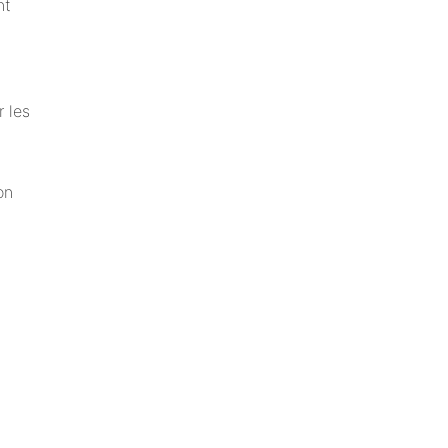
nt
 les
on