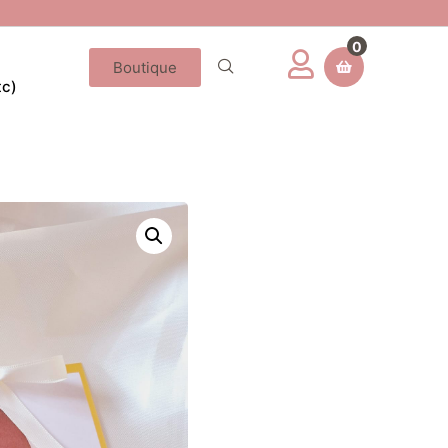
0
Boutique
tc)