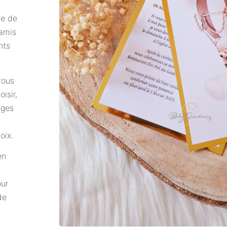
me de
 amis
nts
vous
isir,
ages
oix.
en
our
de