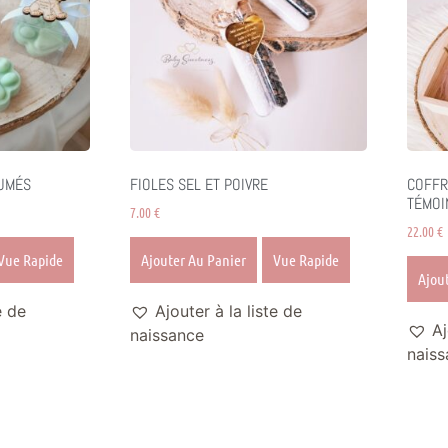
UMÉS
FIOLES SEL ET POIVRE
COFFR
TÉMOI
7.00
€
22.00
€
Vue Rapide
Ajouter Au Panier
Vue Rapide
Ajou
e de
Ajouter à la liste de
Aj
naissance
naiss