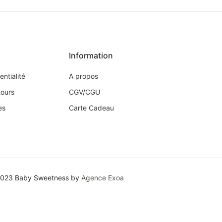
Information
entialité
A propos
tours
CGV/CGU
es
Carte Cadeau
2023 Baby Sweetness by
Agence Exoa