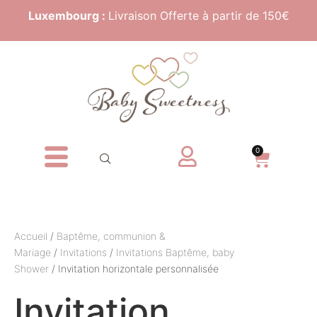
Luxembourg :
Livraison Offerte à partir de 150€
0
Accueil
/
Baptême, communion &
Mariage
/
Invitations
/
Invitations Baptême, baby
Shower
/ Invitation horizontale personnalisée
Invitation