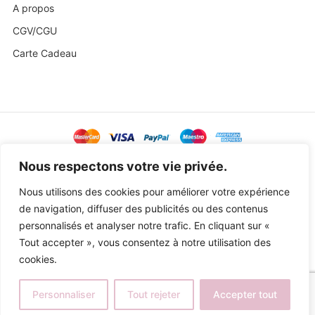
A propos
CGV/CGU
Carte Cadeau
@ Copyright 2023 Baby Sweetness by
Agence Exoa
Nous respectons votre vie privée.
Nous utilisons des cookies pour améliorer votre expérience
de navigation, diffuser des publicités ou des contenus
personnalisés et analyser notre trafic. En cliquant sur «
Tout accepter », vous consentez à notre utilisation des
cookies.
Personnaliser
Tout rejeter
Accepter tout