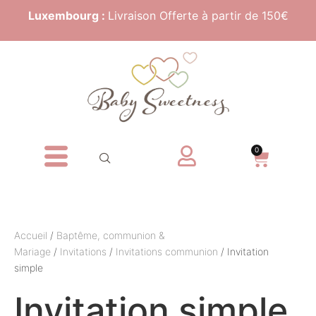
Luxembourg :
Livraison Offerte à partir de 150€
0
Accueil
/
Baptême, communion &
Mariage
/
Invitations
/
Invitations communion
/ Invitation
simple
Invitation simple