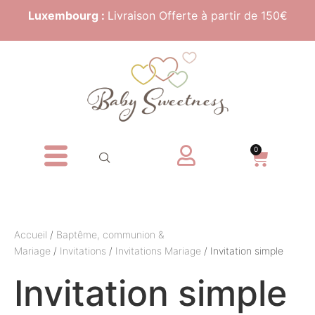
Luxembourg :
Livraison Offerte à partir de 150€
0
Accueil
/
Baptême, communion &
Mariage
/
Invitations
/
Invitations Mariage
/ Invitation simple
Invitation simple