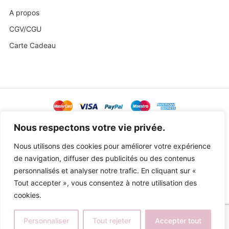
A propos
CGV/CGU
Carte Cadeau
@ Copyright 2023 Baby Sweetness by
Agence Exoa
Nous respectons votre vie privée.
Nous utilisons des cookies pour améliorer votre expérience
de navigation, diffuser des publicités ou des contenus
personnalisés et analyser notre trafic. En cliquant sur «
Tout accepter », vous consentez à notre utilisation des
cookies.
Personnaliser
Tout rejeter
Accepter tout