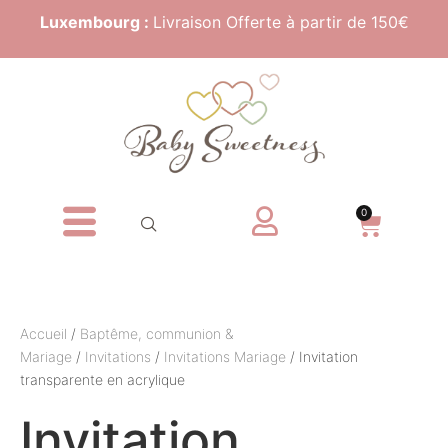
Luxembourg :
Livraison Offerte à partir de 150€
0
Accueil
/
Baptême, communion &
Mariage
/
Invitations
/
Invitations Mariage
/ Invitation
transparente en acrylique
Invitation