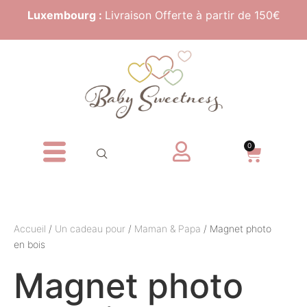
Luxembourg :
Livraison Offerte à partir de 150€
0
Accueil
/
Un cadeau pour
/
Maman & Papa
/ Magnet photo
en bois
Magnet photo