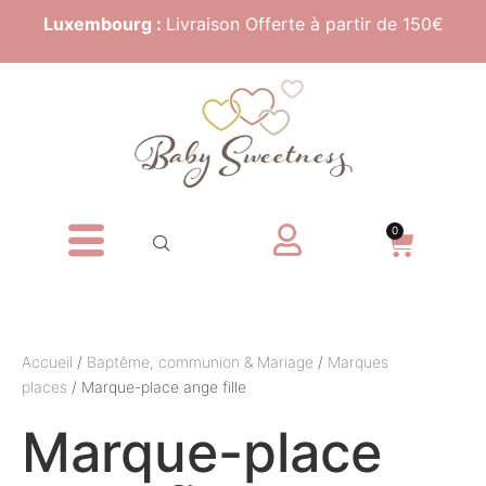
Luxembourg :
Livraison Offerte à partir de 150€
0
Accueil
/
Baptême, communion & Mariage
/
Marques
places
/ Marque-place ange fille
Marque-place