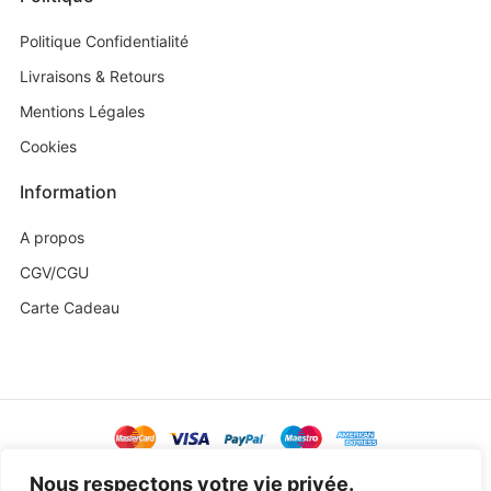
Politique Confidentialité
Livraisons & Retours
Mentions Légales
Cookies
Information
A propos
CGV/CGU
Carte Cadeau
@ Copyright 2023 Baby Sweetness by
Agence Exoa
Nous respectons votre vie privée.