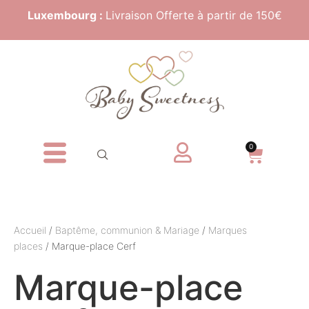
Luxembourg :
Livraison Offerte à partir de 150€
0
Accueil
/
Baptême, communion & Mariage
/
Marques
places
/ Marque-place Cerf
Marque-place