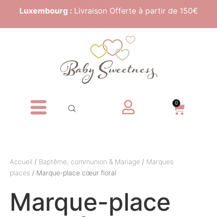
Luxembourg :
Livraison Offerte à partir de 150€
0
Accueil
/
Baptême, communion & Mariage
/
Marques
places
/ Marque-place cœur floral
Marque-place