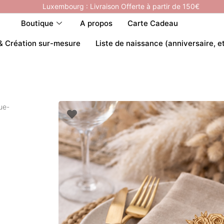
Luxembourg : Livraison Offerte à partir de 150€
Boutique
A propos
Carte Cadeau
& Création sur-mesure
Liste de naissance (anniversaire, e
ue-