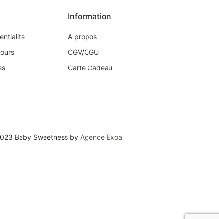
Information
entialité
A propos
tours
CGV/CGU
es
Carte Cadeau
2023 Baby Sweetness by
Agence Exoa