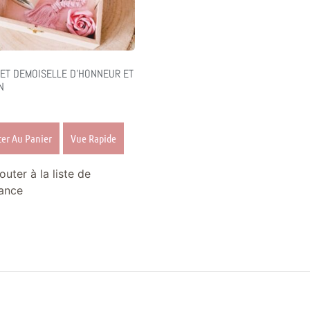
ET DEMOISELLE D’HONNEUR ET
N
ter Au Panier
Vue Rapide
outer à la liste de
ance