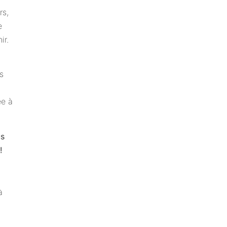
rs,
e
ir.
s
ée à
us
!
à