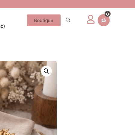
0
Boutique
tc)