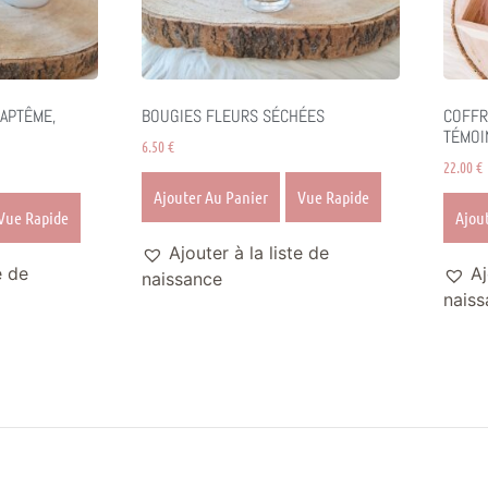
APTÊME,
BOUGIES FLEURS SÉCHÉES
COFFR
TÉMOI
6.50
€
22.00
€
Ajouter Au Panier
Vue Rapide
Vue Rapide
Ajou
Ajouter à la liste de
e de
Aj
naissance
naiss