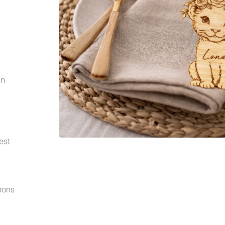
un
est
nons