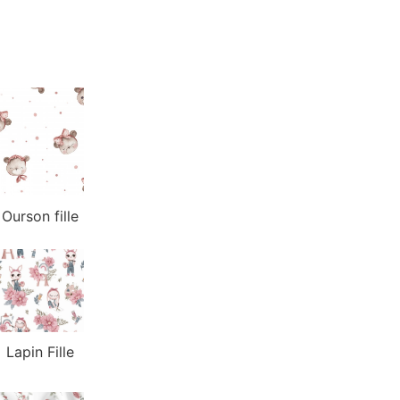
Ourson fille
Lapin Fille