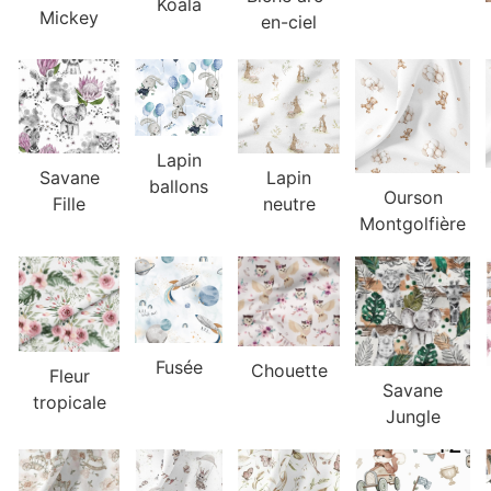
Koala
Mickey
en-ciel
Lapin
Lapin
Savane
ballons
Ourson
neutre
Fille
Montgolfière
Fusée
Chouette
Fleur
Savane
tropicale
Jungle