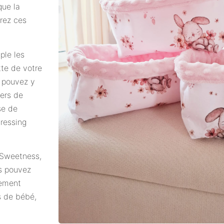
que la
rez ces
ple les
tte de votre
s pouvez y
iers de
se de
dressing
 Sweetness,
us pouvez
rement
ds de bébé,