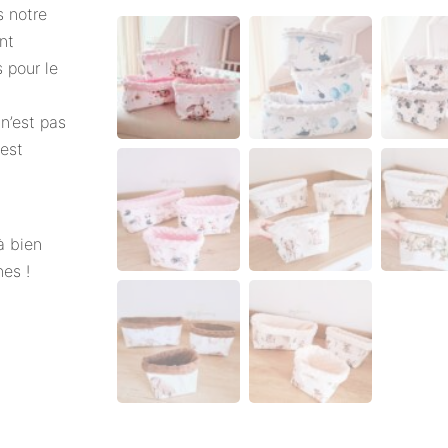
 notre
nt
 pour le
n’est pas
 est
à bien
hes !