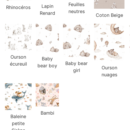
Feuilles
Lapin
Rhinocéros
neutres
Renard
Coton Beige
Ourson
Baby
Baby bear
écureuil
bear boy
Ourson
girl
nuages
Bambi
Baleine
petite