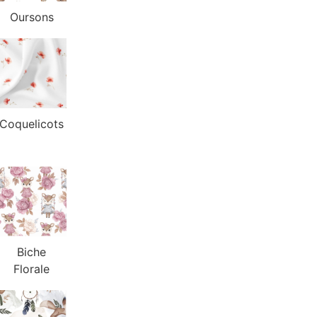
Oursons
Coquelicots
Biche
Florale