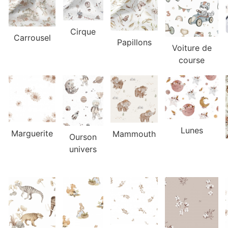
Cirque
Carrousel
Papillons
Voiture de
course
Lunes
Marguerite
Mammouth
Ourson
univers