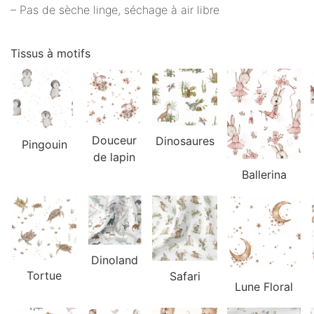
– Pas de sèche linge, séchage à air libre
Tissus à motifs
Douceur
Dinosaures
Pingouin
de lapin
Ballerina
Dinoland
Tortue
Safari
Lune Floral