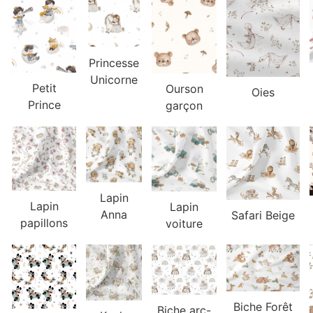
Princesse
Unicorne
Petit
Ourson
Oies
Prince
garçon
Lapin
Lapin
Lapin
Anna
Safari Beige
papillons
voiture
Biche Forêt
Biche arc-