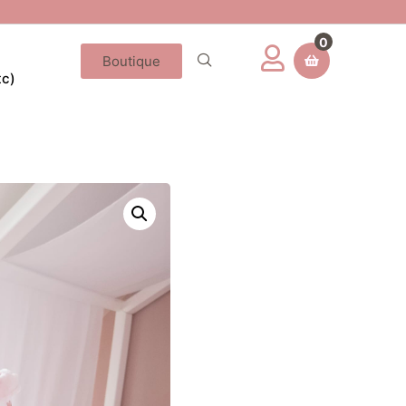
0
Boutique
tc)