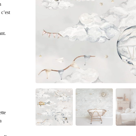
n
 c’est
ant.
ette
a