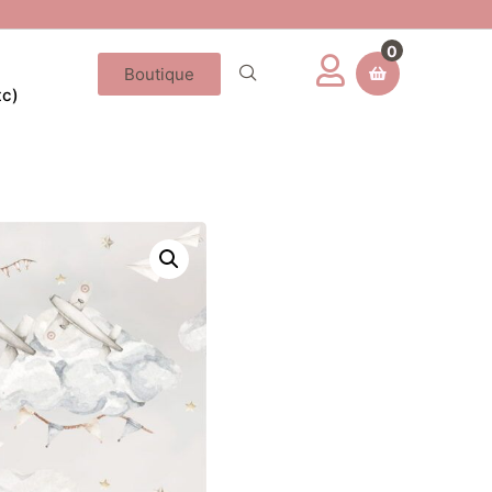
0
Boutique
tc)