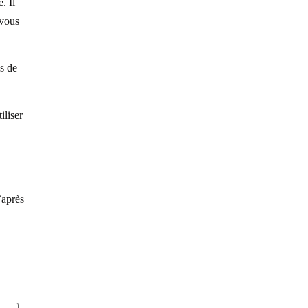
. Il
 vous
es de
iliser
’après