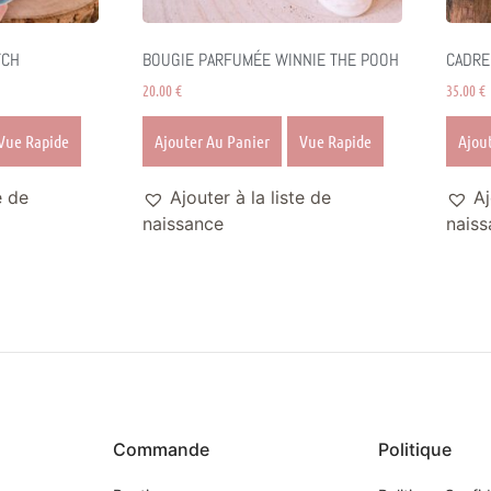
TCH
BOUGIE PARFUMÉE WINNIE THE POOH
CADRE
20.00
€
35.00
€
Vue Rapide
Ajouter Au Panier
Vue Rapide
Ajou
e de
Ajouter à la liste de
Aj
naissance
naiss
Commande
Politique