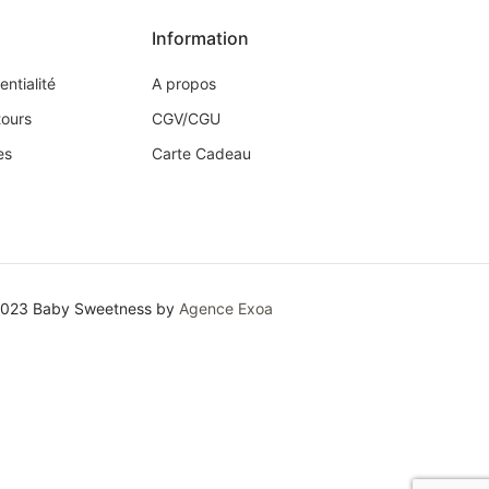
Information
entialité
A propos
tours
CGV/CGU
es
Carte Cadeau
2023 Baby Sweetness by
Agence Exoa