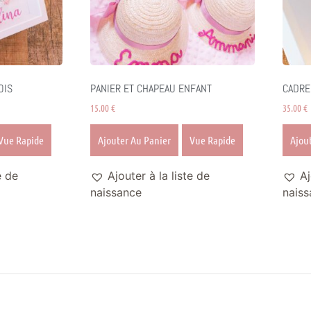
OIS
PANIER ET CHAPEAU ENFANT
CADRE
15.00
€
35.00
€
Vue Rapide
Ajouter Au Panier
Vue Rapide
Ajou
e de
Ajouter à la liste de
Aj
naissance
naiss