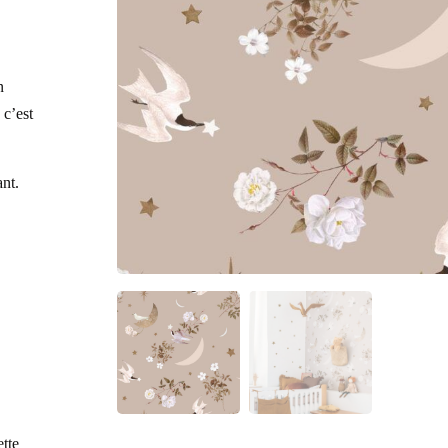
n
 c’est
ant.
ette