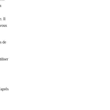
a
. Il
 vous
es de
iliser
’après