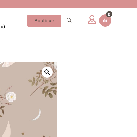
0
Boutique
tc)