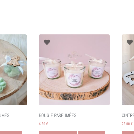
UMÉS
BOUGIE PARFUMÉES
CINTR
6.50
€
25.00
€