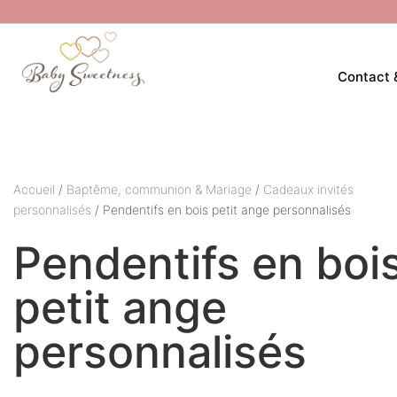
Contact 
Accueil
/
Baptême, communion & Mariage
/
Cadeaux invités
personnalisés
/ Pendentifs en bois petit ange personnalisés
Pendentifs en boi
petit ange
personnalisés