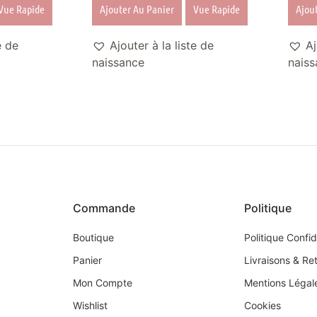
Vue Rapide
Ajouter Au Panier
Vue Rapide
Ajou
e de
Ajouter à la liste de
Aj
naissance
naiss
Commande
Politique
Boutique
Politique Confid
Panier
Livraisons & Re
Mon Compte
Mentions Légal
Wishlist
Cookies