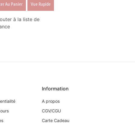
ter Au Panier
Vue Rapide
outer à la liste de
ance
Information
entialité
A propos
tours
CGV/CGU
es
Carte Cadeau