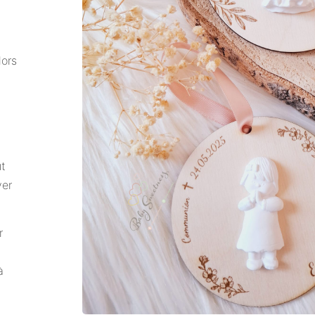
lors
ût
ver
r
à