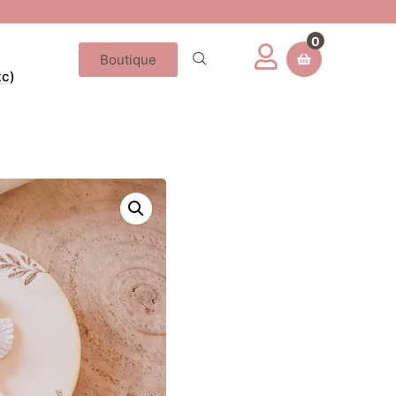
0
Boutique
tc)