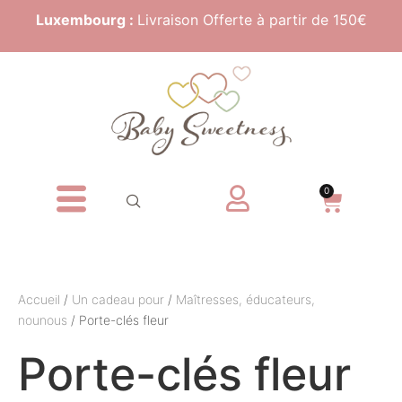
Luxembourg :
Livraison Offerte à partir de 150€
0
Accueil
/
Un cadeau pour
/
Maîtresses, éducateurs,
nounous
/ Porte-clés fleur
Porte-clés fleur