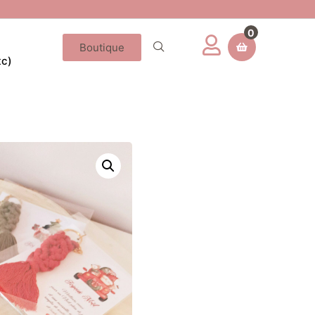
0
Boutique
tc)