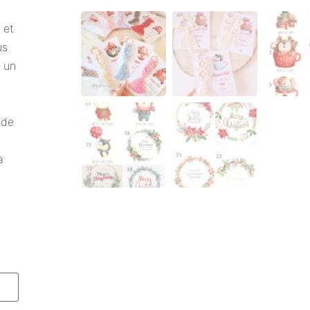
 et
us
à un
 de
à