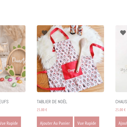
 ŒUFS
TABLIER DE NOËL
CHAUS
25.00
€
25.00
€
Vue Rapide
Ajouter Au Panier
Vue Rapide
Ajou