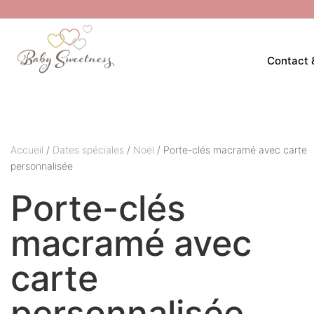
Contact 
Accueil
/
Dates spéciales
/
Noël
/ Porte-clés macramé avec carte
personnalisée
Porte-clés
macramé avec
carte
personnalisée