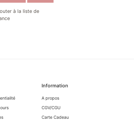
outer à la liste de
ance
Information
entialité
A propos
tours
CGV/CGU
es
Carte Cadeau