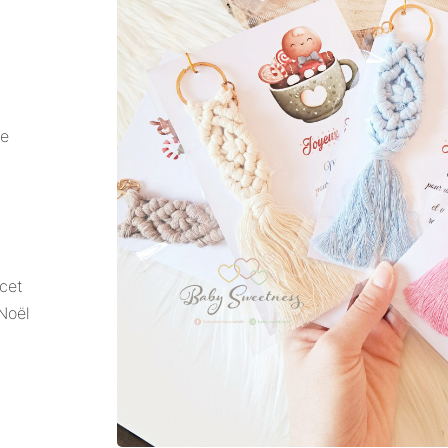
de
 cet
 Noël