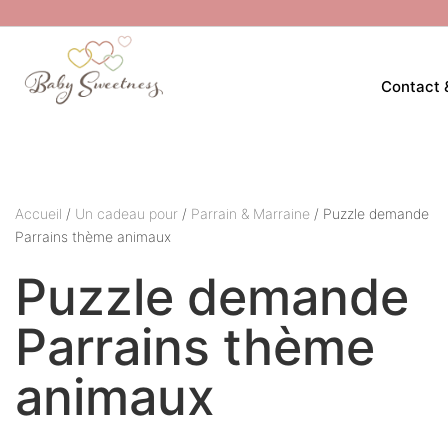
Contact 
Accueil
/
Un cadeau pour
/
Parrain & Marraine
/ Puzzle demande
Parrains thème animaux
Puzzle demande
Parrains thème
animaux