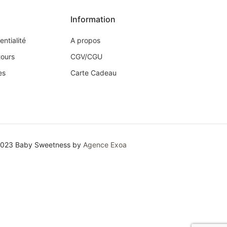
Information
entialité
A propos
tours
CGV/CGU
es
Carte Cadeau
2023 Baby Sweetness by
Agence Exoa