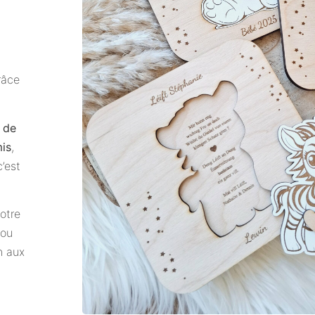
râce
 de
is
,
c’est
otre
 ou
n aux