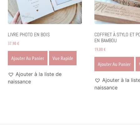
LIVRE PHOTO EN BOIS
COFFRET À STYLO ET P
EN BAMBOU
37.90
€
19.00
€
Ajouter Au Panier
Vue Rapide
Ajouter Au Panier
Ajouter à la liste de
Ajouter à la list
naissance
naissance