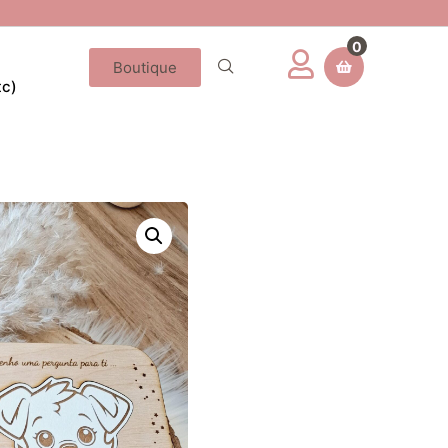
0
Boutique
tc)