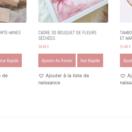
ORTE-MINES
CADRE 3D BOUQUET DE FLEURS
TAMBO
SÉCHÉES
ET MA
30.00
€
35.00
€
Vue Rapide
Ajouter Au Panier
Vue Rapide
Ajou
e de
Ajouter à la liste de
Aj
naissance
naiss