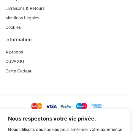
Livraisons & Retours
Mentions Légales
Cookies
Information
A propos
CGV/CGU
Carte Cadeau
@ Copyright 2023 Baby Sweetness by
Agence Exoa
Nous respectons votre vie privée.
Nous utilisons des cookies pour améliorer votre expérience