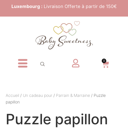
Luxembourg :
Livraison Offerte à partir de 150€
0
Accueil
/
Un cadeau pour
/
Parrain & Marraine
/ Puzzle
papillon
Puzzle papillon