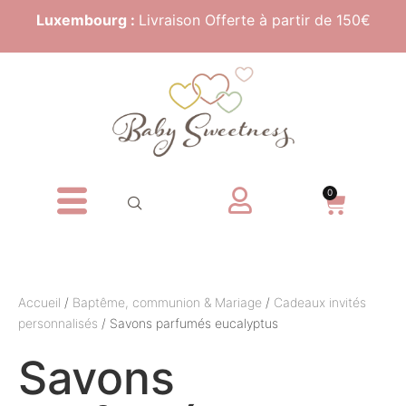
Luxembourg :
Livraison Offerte à partir de 150€
0
Accueil
/
Baptême, communion & Mariage
/
Cadeaux invités
personnalisés
/ Savons parfumés eucalyptus
Savons