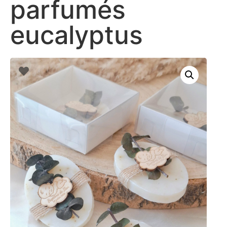
parfumés
eucalyptus