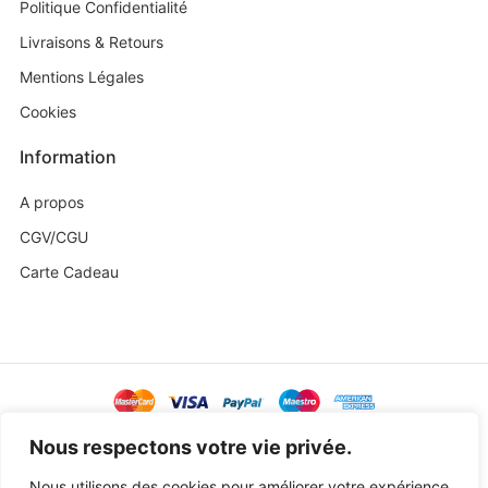
Politique Confidentialité
Livraisons & Retours
Mentions Légales
Cookies
Information
A propos
CGV/CGU
Carte Cadeau
@ Copyright 2023 Baby Sweetness by
Agence Exoa
Nous respectons votre vie privée.
Nous utilisons des cookies pour améliorer votre expérience