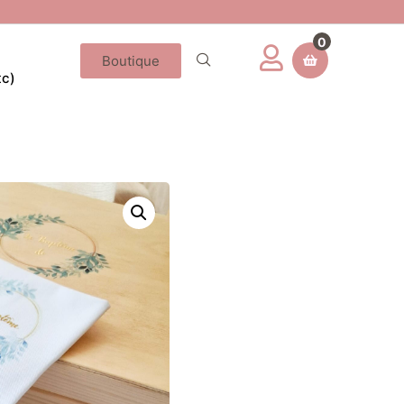
0
Boutique
tc)