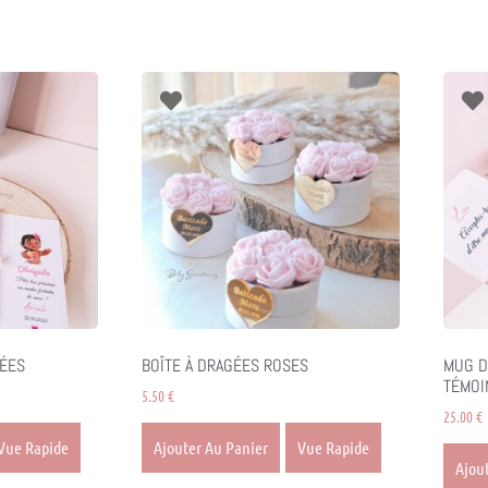
ÉES
BOÎTE À DRAGÉES ROSES
MUG D
TÉMOI
5.50
€
25.00
€
Vue Rapide
Ajouter Au Panier
Vue Rapide
Ajou