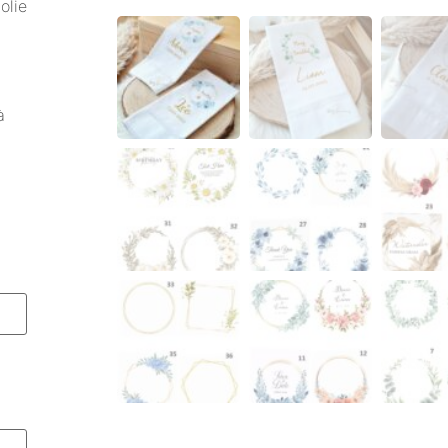
olie
à