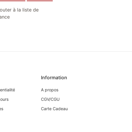
outer à la liste de
ance
Information
entialité
A propos
tours
CGV/CGU
es
Carte Cadeau