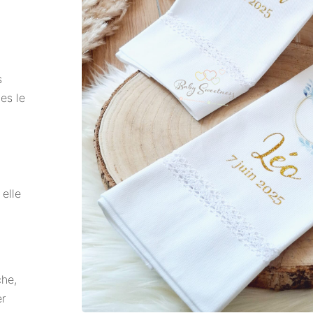
s
es le
 elle
che,
er