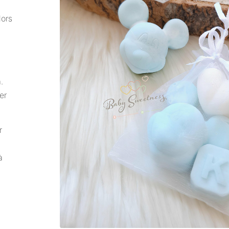
lors
.
er
r
à