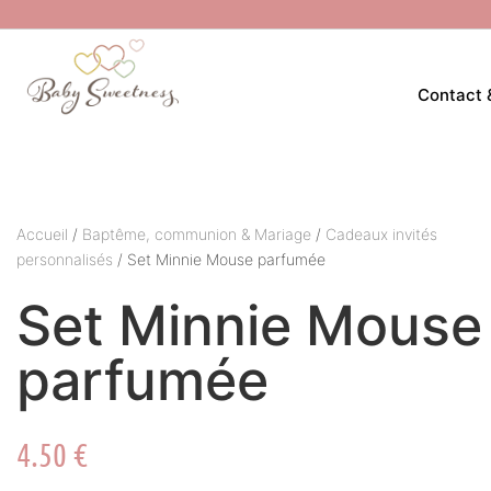
Contact 
Accueil
/
Baptême, communion & Mariage
/
Cadeaux invités
personnalisés
/ Set Minnie Mouse parfumée
Set Minnie Mouse
parfumée
4.50
€