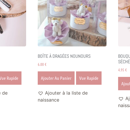
BOÎTE À DRAGÉES NOUNOURS
BOUQU
SÉCHÉ
6.00
€
4.95
€
Vue Rapide
Ajouter Au Panier
Vue Rapide
Ajou
e de
Ajouter à la liste de
Aj
naissance
naiss