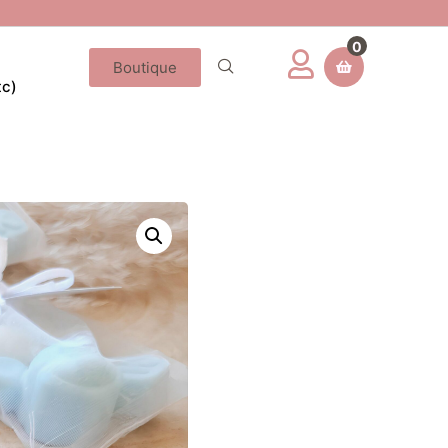
0
Boutique
tc)