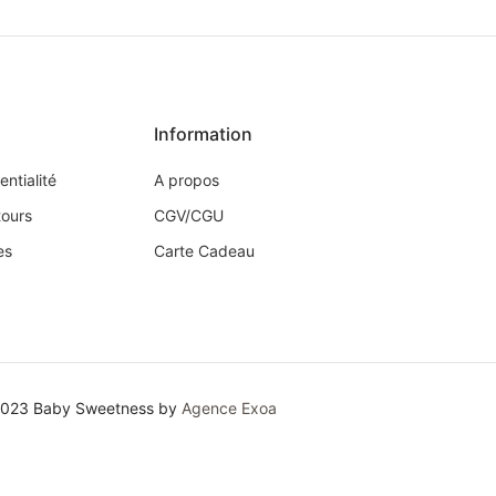
Information
entialité
A propos
tours
CGV/CGU
es
Carte Cadeau
2023 Baby Sweetness by
Agence Exoa