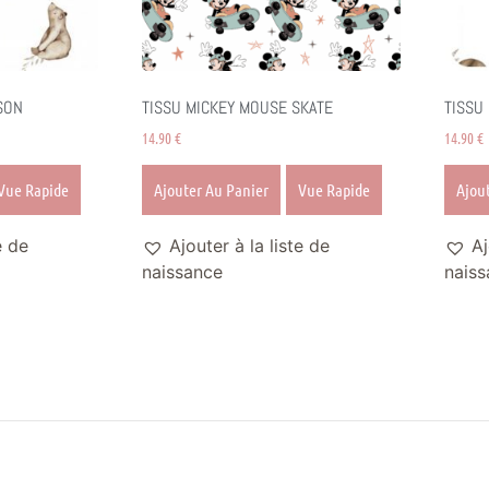
SON
TISSU MICKEY MOUSE SKATE
TISSU
14.90
€
14.90
€
Vue Rapide
Ajouter Au Panier
Vue Rapide
Ajou
e de
Ajouter à la liste de
Aj
naissance
naiss