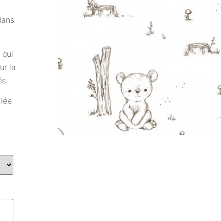
dans
 qui
ur la
és.
diée