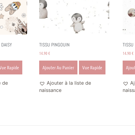
 DAISY
TISSU PINGOUIN
TISSU
14.90
€
14.90
€
Vue Rapide
Ajouter Au Panier
Vue Rapide
Ajou
e de
Ajouter à la liste de
Aj
naissance
naiss