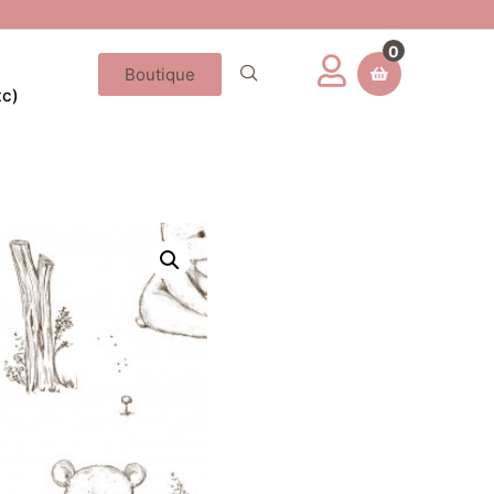
0
Boutique
tc)