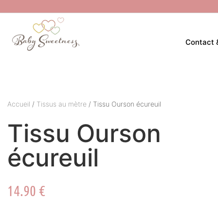
Contact 
Accueil
/
Tissus au mètre
/ Tissu Ourson écureuil
Tissu Ourson
écureuil
14.90
€