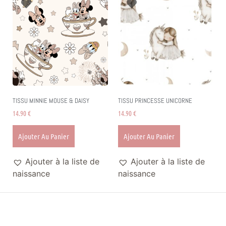
TISSU MINNIE MOUSE & DAISY
TISSU PRINCESSE UNICORNE
14.90
€
14.90
€
Ajouter Au Panier
Ajouter Au Panier
Ajouter à la liste de
Ajouter à la liste de
naissance
naissance