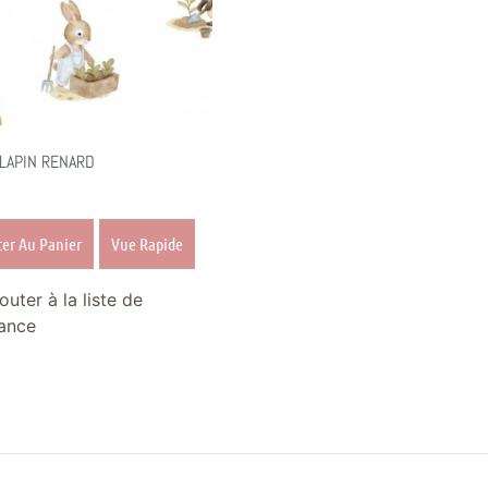
 LAPIN RENARD
ter Au Panier
Vue Rapide
outer à la liste de
ance