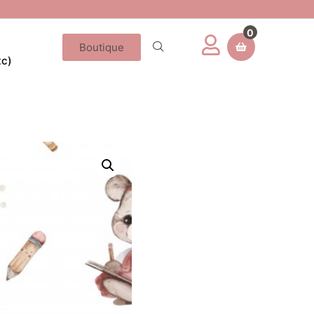
0
Boutique
tc)