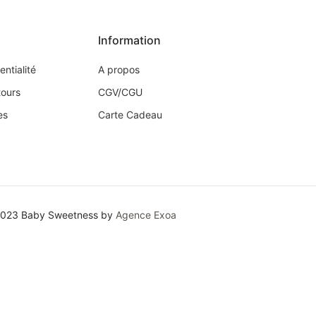
Information
entialité
A propos
tours
CGV/CGU
es
Carte Cadeau
2023 Baby Sweetness by
Agence Exoa