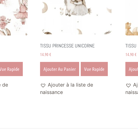
TISSU PRINCESSE UNICORNE
TISSU
14.90
€
14.90
€
Vue Rapide
Ajouter Au Panier
Vue Rapide
Ajou
e de
Ajouter à la liste de
Aj
naissance
naiss