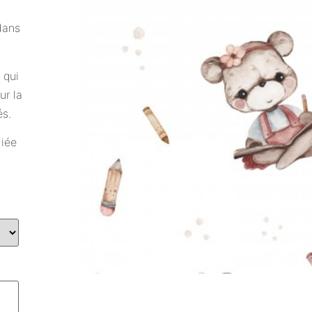
dans
 qui
ur la
és.
diée