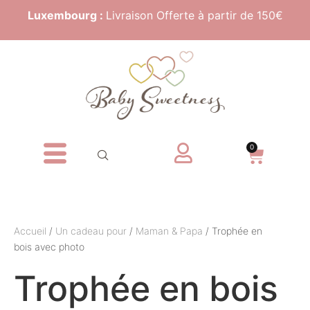
Luxembourg :
Livraison Offerte à partir de 150€
0
Accueil
/
Un cadeau pour
/
Maman & Papa
/ Trophée en
bois avec photo
Trophée en bois