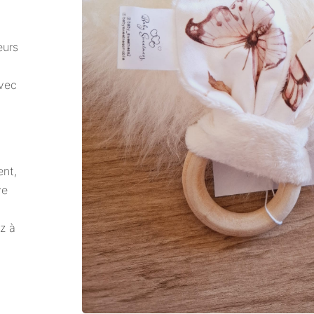
eurs
avec
ent,
ve
z à