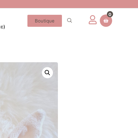
0
Boutique
tc)