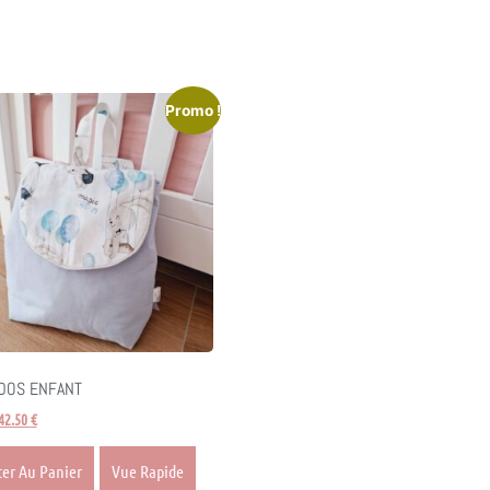
Promo !
 DOS ENFANT
42.50
€
ter Au Panier
Vue Rapide