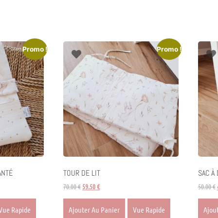
Promo !
Promo !
ANTÉ
TOUR DE LIT
SAC À
70.00
€
59.50
€
50.00
€
Vue Rapide
Ajouter Au Panier
Vue Rapide
Ajou