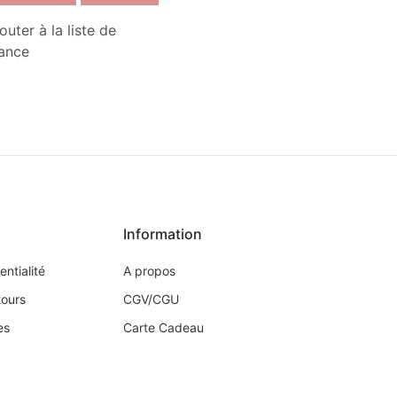
outer à la liste de
ance
Information
entialité
A propos
tours
CGV/CGU
es
Carte Cadeau