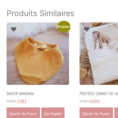
Produits Similaires
Promo !
BAVOIR BANDANA
PROTÈGE CARNET DE S
14.00
€
11.90
€
27.00
€
22.95
€
Ajouter Au Panier
Vue Rapide
Ajouter Au Panier