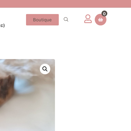
0
Boutique
tc)