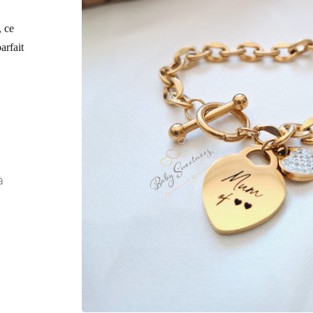
, ce
arfait
à