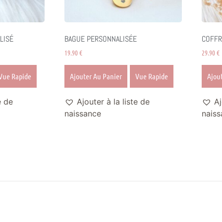
LISÉ
BAGUE PERSONNALISÉE
COFFR
19.90
€
29.90
€
Vue Rapide
Ajouter Au Panier
Vue Rapide
Ajou
e de
Ajouter à la liste de
Aj
naissance
naiss