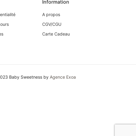
Information
entialité
A propos
tours
CGV/CGU
es
Carte Cadeau
2023 Baby Sweetness by
Agence Exoa