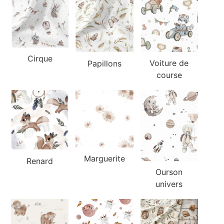
Cirque
Voiture de
Papillons
course
Marguerite
Renard
Ourson
univers