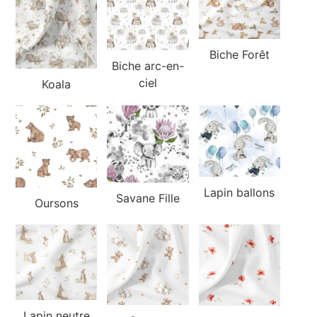
Biche Forêt
Biche arc-en-
ciel
Koala
Lapin ballons
Savane Fille
Oursons
Lapin neutre