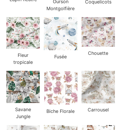
Ourson
Coquelicots
Montgolfière
Chouette
Fleur
Fusée
tropicale
Savane
Carrousel
Biche Florale
Jungle