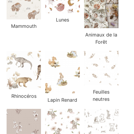
Lunes
Mammouth
Animaux de la
Forêt
Feuilles
Rhinocéros
neutres
Lapin Renard