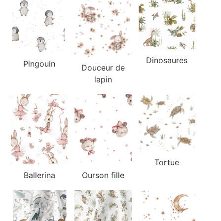
Dinosaures
Pingouin
Douceur de
lapin
Tortue
Ballerina
Ourson fille