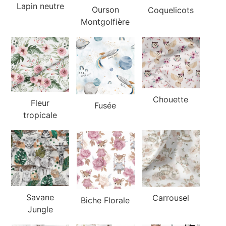
Lapin neutre
Ourson
Coquelicots
Montgolfière
Chouette
Fleur
Fusée
tropicale
Savane
Carrousel
Biche Florale
Jungle