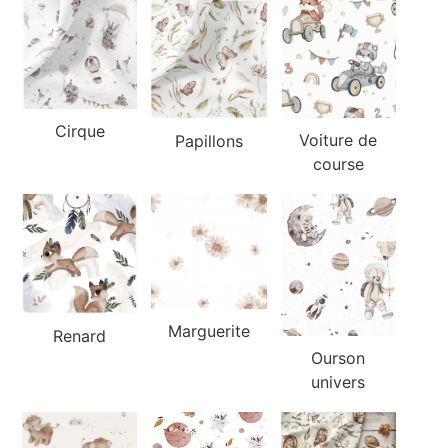
Cirque
Voiture de
Papillons
course
Marguerite
Renard
Ourson
univers