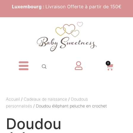
Luxembourg :
Livraison Offerte à partir de 150€
0
Accueil
/
Cadeaux de naissance
/
Doudous
personnalisés
/ Doudou éléphant peluche en crochet
Doudou