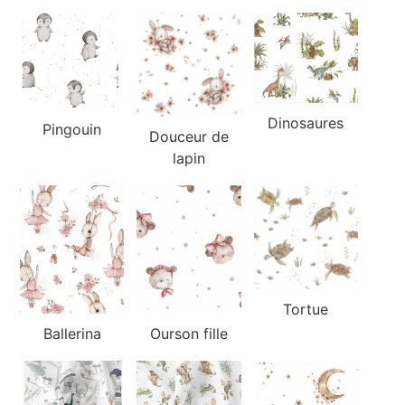
Dinosaures
Pingouin
Douceur de
lapin
Tortue
Ballerina
Ourson fille