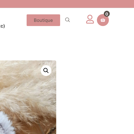
0
Boutique
tc)