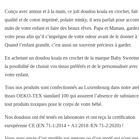
Conçu avec amour et à la main, ce joli doudou koala en crochet, fait 
qualité et de coton imprimé, polaire minky, il sera parfait pour acco
nuits de votre enfant et faire des beaux rêves. Papa et Maman, gardez
votre peau afin qu’il s’imprègne de votre odeur avant de le donner à 
Quand l’enfant grandit, c’est aussi un souvenir précieux à garder.
En achetant un doudou koala en crochet de la marque Baby Sweetne
la possibilité de choisir vos tissus préférés et de le personnaliser ave
votre enfant.
Tous nos produits sont confectionnés au Luxembourg dans notre atel
tissus OEKO-TEX standard 100 qui assurent l’absence de substance
tout produits toxiques pour le corps de votre bébé.
Nos doudous ont été testés en laboratoire et ont reçu la certification
européenne CE (EN 71-1:2014 + A1:2018 /EN 71-2:2020) !
Vous avez envie d’un modèle sur mesure ou d’un motif qui n’est pas