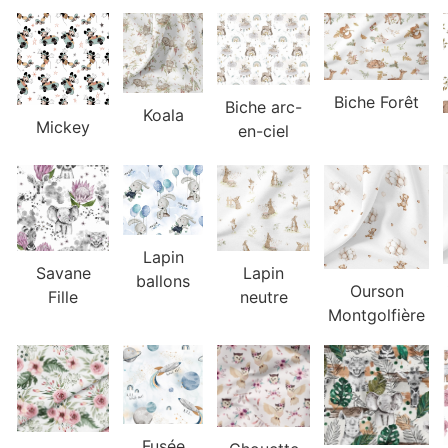
Biche Forêt
Biche arc-
Koala
Mickey
en-ciel
Lapin
Lapin
Savane
ballons
Ourson
neutre
Fille
Montgolfière
Fusée