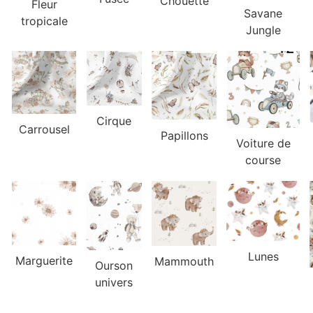
Chouette
Fleur
Savane
tropicale
Jungle
Cirque
Carrousel
Papillons
Voiture de
course
Lunes
Marguerite
Mammouth
Ourson
univers