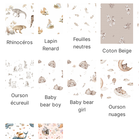
Feuilles
Lapin
Rhinocéros
neutres
Renard
Coton Beige
Ourson
Baby
Baby bear
écureuil
bear boy
Ourson
girl
nuages