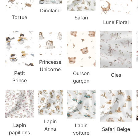
Dinoland
Tortue
Safari
Lune Floral
Princesse
Unicorne
Petit
Ourson
Oies
Prince
garçon
Lapin
Lapin
Lapin
Anna
Safari Beige
papillons
voiture