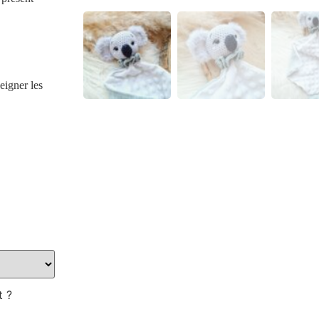
eigner les
t ?