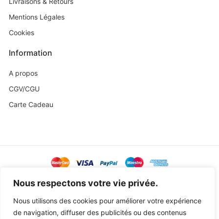
Livraisons & Retours
Mentions Légales
Cookies
Information
A propos
CGV/CGU
Carte Cadeau
@ Copyright 2023 Baby Sweetness by
Agence Exoa
Nous respectons votre vie privée.
Nous utilisons des cookies pour améliorer votre expérience
de navigation, diffuser des publicités ou des contenus