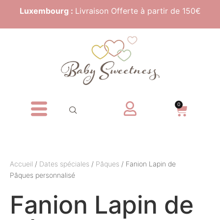
Luxembourg :
Livraison Offerte à partir de 150€
0
Accueil
/
Dates spéciales
/
Pâques
/ Fanion Lapin de
Pâques personnalisé
Fanion Lapin de