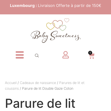
Luxembourg :
Livraison Offerte à partir de 150€
0
Accueil
/
Cadeaux de naissance
/
Parures de lit et
coussins
/ Parure de lit Double Gaze Coton
Parure de lit