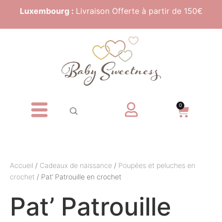
Luxembourg :
Livraison Offerte à partir de 150€
0
Accueil
/
Cadeaux de naissance
/
Poupées et peluches en
crochet
/ Pat’ Patrouille en crochet
Pat’ Patrouille